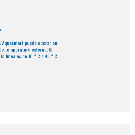
o
as Aquasmart puede operar en
de temperatura externa. El
la línea es de 10 ° C a 45 ° C.